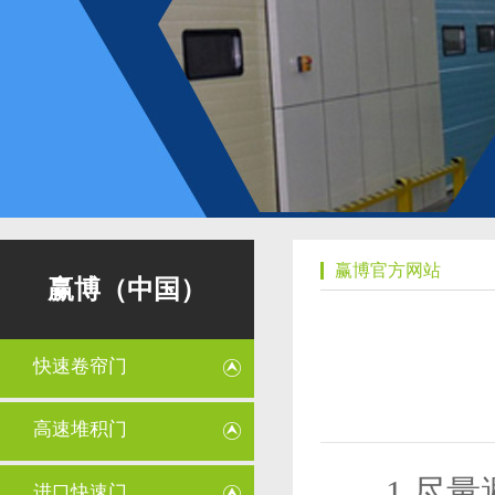
赢博官方网站
赢博（中国）
快速卷帘门
高速堆积门
1.尽
进口快速门