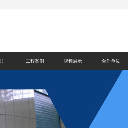
国）
工程案例
视频展示
合作单位