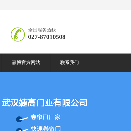
全国服务热线
027-87010508
赢博官方网站
联系我们