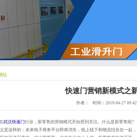
网站
快速门营销新模式之
作者：
时间：2019-04-27 09:42
在
武汉快速门
行业，新零售的营销模式开始受到关注。什么是新零售呢?
是这样的：未来电子商务平台即将消失，线上线下和物流结合在一起，