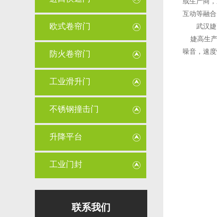
或生产商，
互动等融合
欧式卷帘门
武汉婕高
婕高生产
噪音，速度
防火卷帘门
工业滑升门
不锈钢撞击门
升降平台
工业门封
联系我们