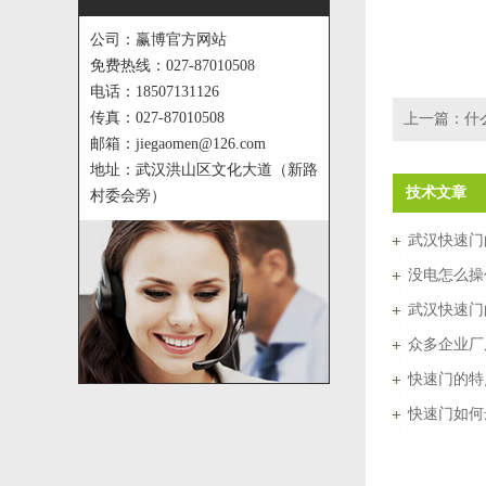
公司：赢博官方网站
免费热线：027-87010508
电话：18507131126
传真：027-87010508
上一篇：
什
邮箱：jiegaomen@126.com
地址：武汉洪山区文化大道（新路
技术文章
村委会旁）
武汉快速门
没电怎么操
武汉快速门
众多企业厂
快速门的特
快速门如何