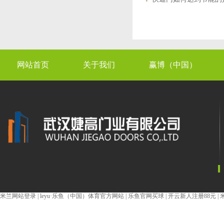
网站首页
关于我们
赢博（中国）
米兰网站登录
|
leyu·乐鱼（中国）体育官方网站
|
乐鱼官网买球
|
开云新人注册88元
|