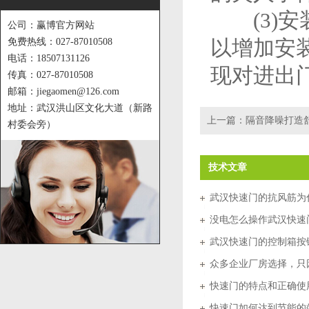
(3)安
公司：赢博官方网站
以增加安
免费热线：027-87010508
电话：18507131126
现对进出
传真：027-87010508
邮箱：jiegaomen@126.com
地址：武汉洪山区文化大道（新路
上一篇：
隔音降噪打造
村委会旁）
技术文章
武汉快速门的抗风筋为
没电怎么操作武汉快速
武汉快速门的控制箱按
众多企业厂房选择，只
快速门的特点和正确使
快速门如何达到节能的