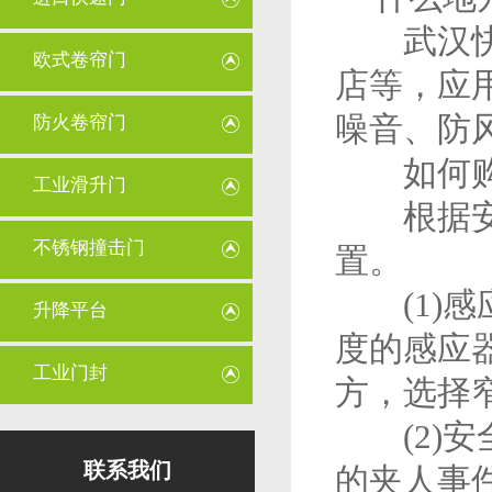
武汉快速
欧式卷帘门
店等，应
噪音、防
防火卷帘门
如何购买
工业滑升门
根据安
不锈钢撞击门
置。
(1)感
升降平台
度的感应
工业门封
方，选择
(2)安
联系我们
的夹人事