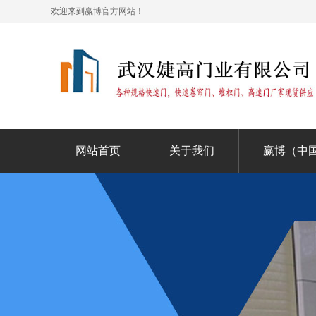
欢迎来到赢博官方网站！
网站首页
关于我们
赢博（中