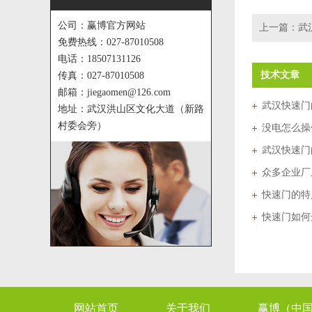
公司：赢博官方网站
上一篇：
武
免费热线：027-87010508
电话：18507131126
技术文章
传真：027-87010508
邮箱：jiegaomen@126.com
武汉快速门
地址：武汉洪山区文化大道（新路
村委会旁）
没电怎么操
武汉快速门
众多企业厂
快速门的特
快速门如何
网站首页
关于我们
赢博（中