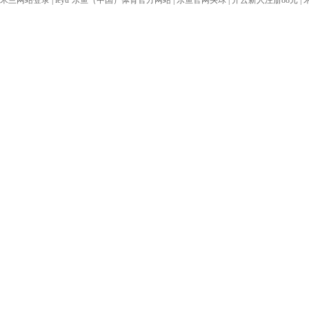
米兰网站登录
|
leyu·乐鱼（中国）体育官方网站
|
乐鱼官网买球
|
开云新人注册88元
|