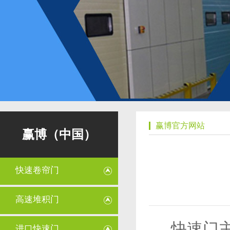
赢博官方网站
赢博（中国）
快速卷帘门
高速堆积门
快速门
进口快速门