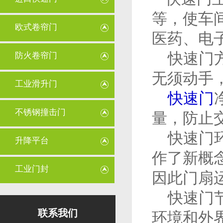
等，使车
欧式卷帘门
医药、电
快速门方
防火卷帘门
无须动手
工业滑升门
快速门
不锈钢撞击门
量，防止
快速门环
升降平台
作了新概
工业门封
因此门扇
快速门节
联系我们
环境和外