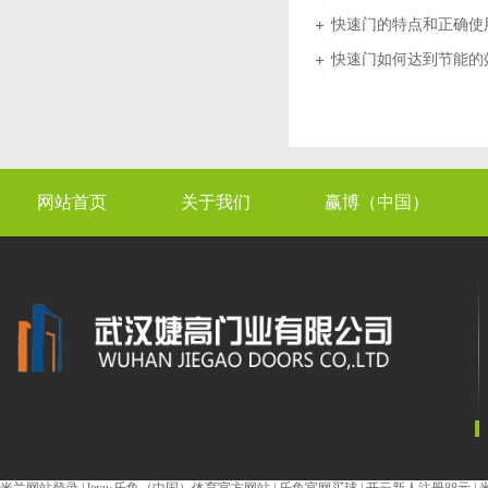
快速门的特点和正确使
快速门如何达到节能的
网站首页
关于我们
赢博（中国）