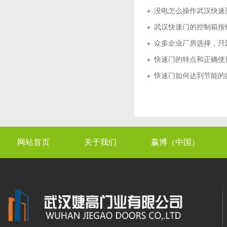
没电怎么操作武汉快速
武汉快速门的控制箱按
众多企业厂房选择，只
快速门的特点和正确使
快速门如何达到节能的
网站首页
关于我们
赢博（中国）