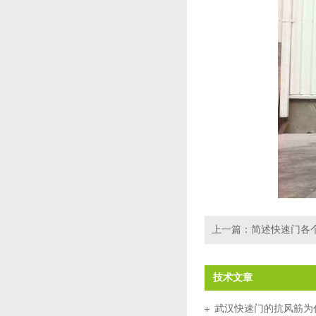
上一篇：
简述快速门各
技术文章
武汉快速门的抗风筋为