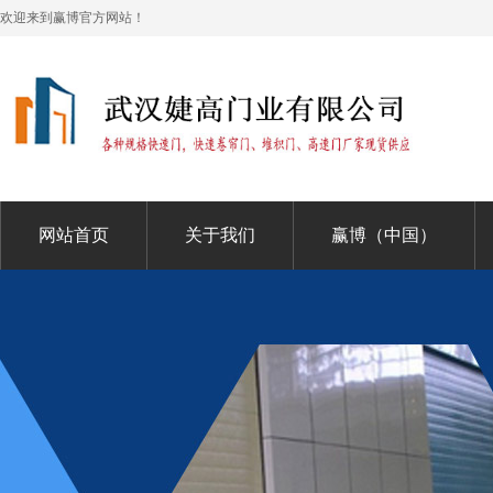
欢迎来到赢博官方网站！
网站首页
关于我们
赢博（中国）