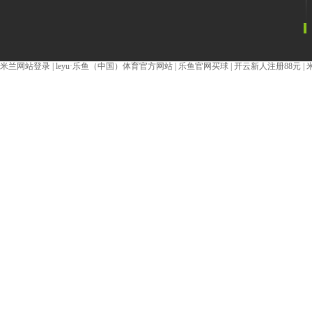
米兰网站登录
|
leyu·乐鱼（中国）体育官方网站
|
乐鱼官网买球
|
开云新人注册88元
|