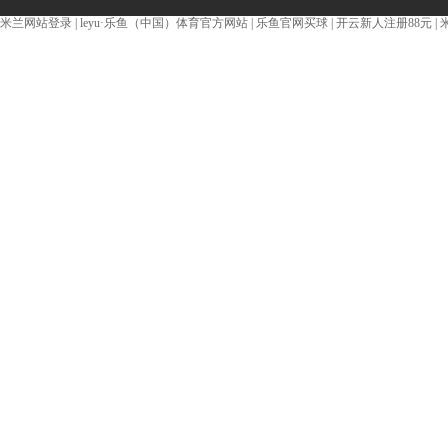
米兰网站登录
|
leyu·乐鱼（中国）体育官方网站
|
乐鱼官网买球
|
开云新人注册88元
|