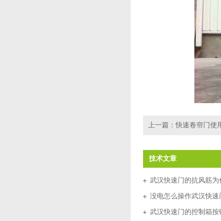
上一篇：
快速卷帘门使
技术文章
武汉快速门的抗风筋为
没电怎么操作武汉快速
武汉快速门的控制箱按