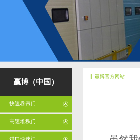
赢博官方网站
赢博（中国）
快速卷帘门
高速堆积门
虽然我
进口快速门