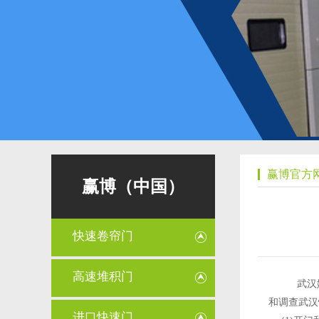
赢博官方
赢博（中国）
快速卷帘门
高速堆积门
武汉
和调查武汉
进口快速门