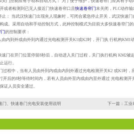
和关门控制应有手动和自动方式： 为了便于维护，快速卷帘门应具有手
开或者检测到已无人接近门快速卷帘口且
快速卷帘门
未关闭，PLC动作
停止： 当武汉快速门出现夹人现象时，可闭合紧急停止开关，武汉快速门
构成。采用自动和手动控制方式，此种控制模式为目前大多快速卷帘门的
帘门
的控制要求：
人由内到外或由外到内通过光电检测开关K1或K2时，开门执 行机构KM
快速门在开门位置停留8秒后，自动进入关门过程，关门执行机构 KM2被
止运行。
关门过程中，当有人员由外到内或由内到外通过光电检测开关K2 或K1时
门打开后的8秒等待时间内，若有人员由外至内或由内至外通过 光电检测开
保证人员安全通过。
速门、快速卷门光电安装使用说明
下一篇：
工业