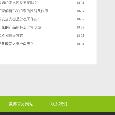
快速门怎么控制速度吗？
18-05
厂家解析PVC门帘的性能及作用
18-05
的安全光栅是怎么工作的？
18-05
厂家的产品的特点非常明显
18-05
检查和保养方式
18-05
门设备该怎么维护保养？
18-05
赢博官方网站
联系我们