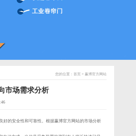
您的位置：
首页
>
赢博官方网站
向市场需求分析
:46
良好的安全性和可靠性。根据赢博官方网站的市场分析