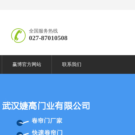
全国服务热线
027-87010508
赢博官方网站
联系我们