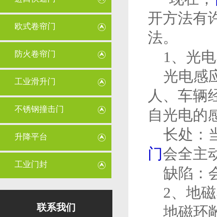
开方法有
欧式卷帘门
法。
1、光电
防火卷帘门
光电感应
工业滑升门
人、车辆
不锈钢撞击门
自光电的
长处：当
升降平台
门
会全主
工业门封
缺陷：会
2、地磁
联系我们
地磁环敞