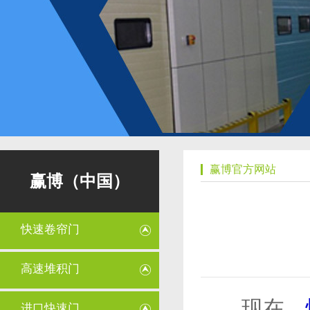
赢博官方网站
赢博（中国）
快速卷帘门
高速堆积门
现在，
进口快速门