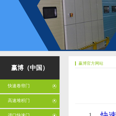
赢博官方网站
赢博（中国）
快速卷帘门
高速堆积门
1、
快
进口快速门