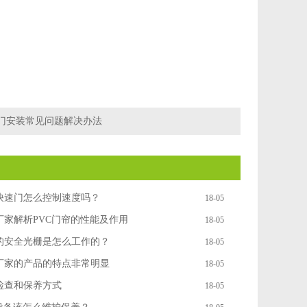
门安装常见问题解决办法
快速门怎么控制速度吗？
18-05
厂家解析PVC门帘的性能及作用
18-05
的安全光栅是怎么工作的？
18-05
厂家的产品的特点非常明显
18-05
检查和保养方式
18-05