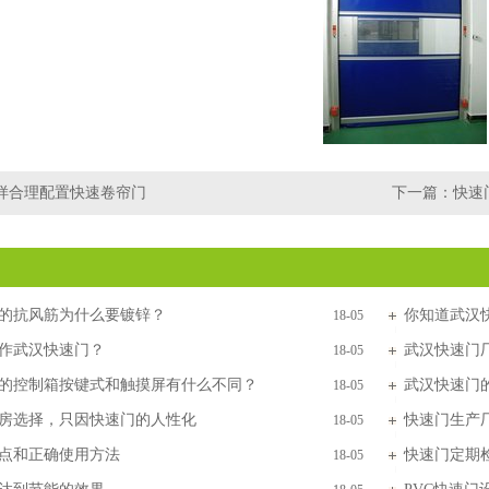
样合理配置快速卷帘门
下一篇：
快速
的抗风筋为什么要镀锌？
你知道武汉
18-05
作武汉快速门？
武汉快速门
18-05
的控制箱按键式和触摸屏有什么不同？
武汉快速门
18-05
房选择，只因快速门的人性化
快速门生产
18-05
点和正确使用方法
快速门定期
18-05