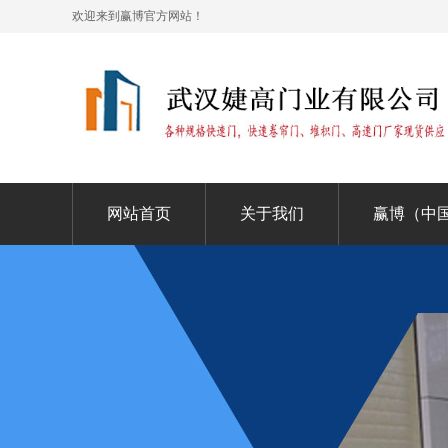
欢迎来到赢博官方网站！
网站首页
关于我们
赢博（中