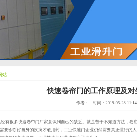
网站
快速卷帘门的工作原理及对
作者：
时间：2019-05-28 11:14
经有很多快速卷帘门厂家意识到自己的缺乏。就是苦于不知道方法，卷
需要诊断好自身的疾病才敢用药，工业快速门企业仍然需要真正懂行的人