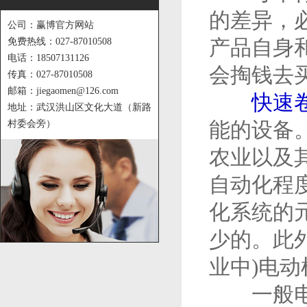
的差异，
公司：赢博官方网站
产品自身
免费热线：027-87010508
电话：18507131126
会掏钱去
传真：027-87010508
邮箱：jiegaomen@126.com
快速卷
地址：武汉洪山区文化大道（新路
能的设备
村委会旁）
农业以及
自动化程
化系统的
少的。此
业中)电
一般电动