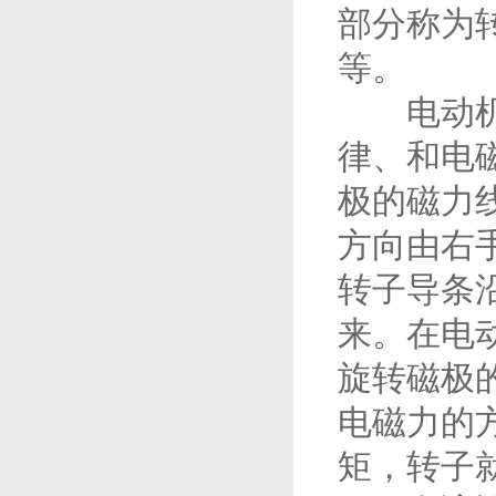
部分称为
等。
电动机的
律、和电
极的磁力
方向由右
转子导条
来。在电
旋转磁极
电磁力的
矩，转子