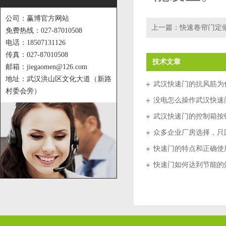
公司：赢博官方网站
上一篇：
快速卷帘门定
免费热线：027-87010508
电话：18507131126
传真：027-87010508
技术文章
邮箱：jiegaomen@126.com
地址：武汉洪山区文化大道（新路
武汉快速门的抗风筋为
村委会旁）
没电怎么操作武汉快速
武汉快速门的控制箱按
众多企业厂房选择，只
快速门的特点和正确使
快速门如何达到节能的