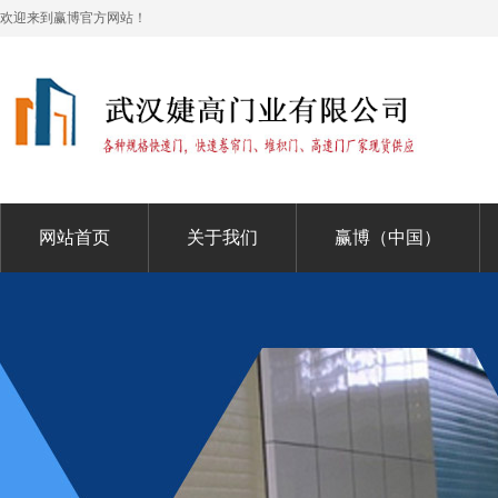
欢迎来到赢博官方网站！
网站首页
关于我们
赢博（中国）