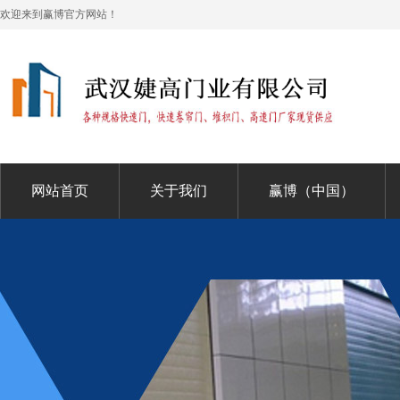
欢迎来到赢博官方网站！
网站首页
关于我们
赢博（中国）