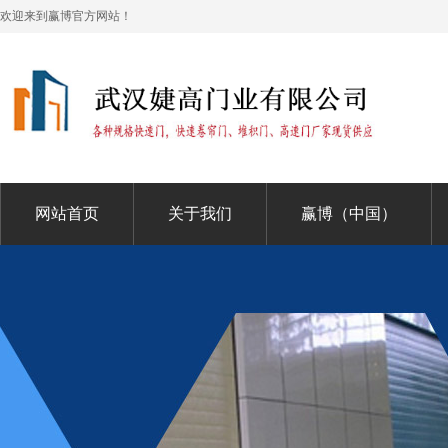
欢迎来到赢博官方网站！
网站首页
关于我们
赢博（中国）