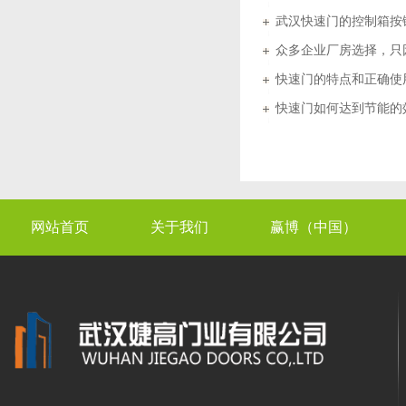
武汉快速门的控制箱按
众多企业厂房选择，只
快速门的特点和正确使
快速门如何达到节能的
网站首页
关于我们
赢博（中国）