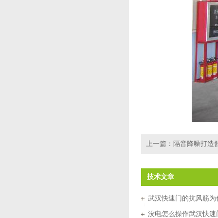
上一篇：
隔音降噪打造
技术文章
武汉快速门的抗风筋为
没电怎么操作武汉快速