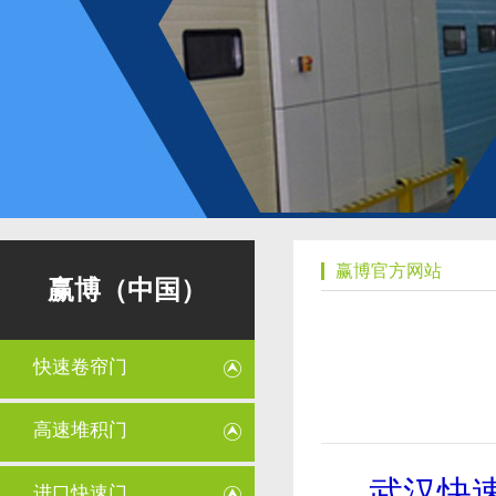
赢博官方网站
赢博（中国）
快速卷帘门
高速堆积门
武汉快
进口快速门