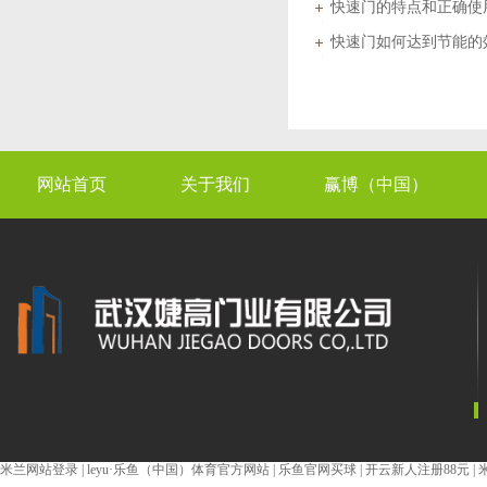
快速门的特点和正确使
快速门如何达到节能的
网站首页
关于我们
赢博（中国）
米兰网站登录
|
leyu·乐鱼（中国）体育官方网站
|
乐鱼官网买球
|
开云新人注册88元
|