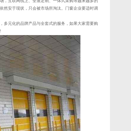
场，互联网线上、全屋定制、一体式采购等越来越多的
依然安于现状，只会被市场所淘汰。门窗企业要适时调
，多元化的品牌产品与全套式的服务，如果大家需要购
!