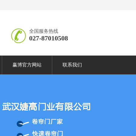
全国服务热线
027-87010508
赢博官方网站
联系我们