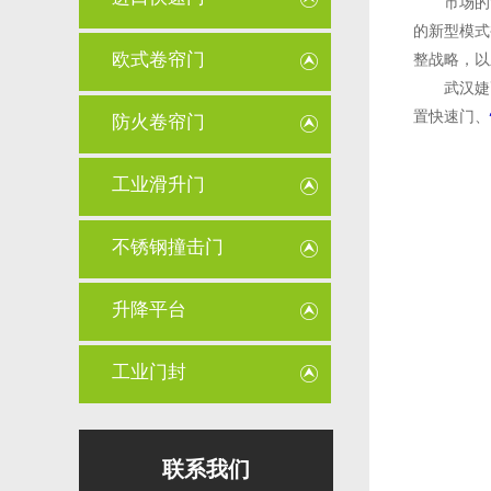
市场的竞
的新型模式
欧式卷帘门
整战略，以
武汉婕高
置快速门、
防火卷帘门
工业滑升门
不锈钢撞击门
升降平台
工业门封
联系我们