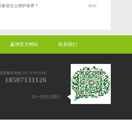
门设备该怎么维护保养？
18-05
赢博官方网站
联系我们
全国服务热线:027-87010508
18507131126
扫一扫关注我们