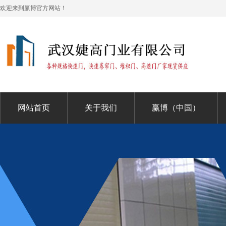
欢迎来到赢博官方网站！
网站首页
关于我们
赢博（中国）