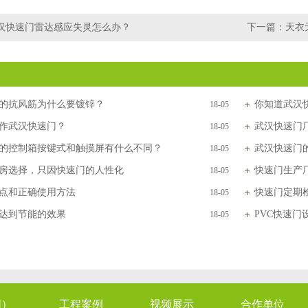
汉快速门雷达感应失灵怎么办？
下一篇：
天衣
的抗风筋为什么要镀锌？
你知道武汉
18-05
作武汉快速门？
武汉快速门
18-05
的控制箱按键式和触摸屏有什么不同？
武汉快速门
18-05
房选择，只因快速门的人性化
快速门生产
18-05
点和正确使用方法
快速门定期
18-05
达到节能的效果
PVC快速
18-05
国）
工程案例
视频展示
合作单位