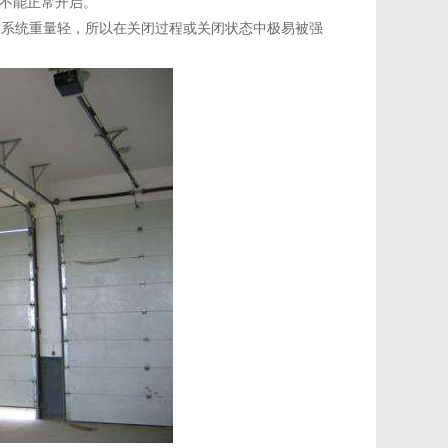
不能正常开启。
帘系统重量轻，所以在关闭过程或关闭状态中极易被强