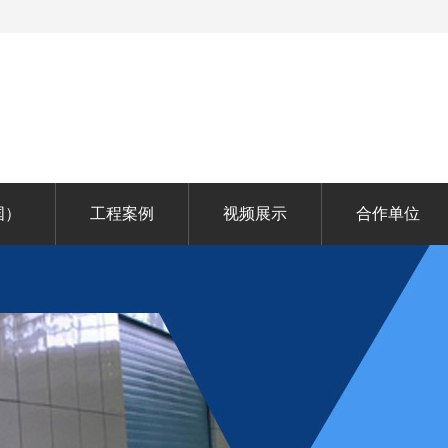
国）
工程案例
视频展示
合作单位