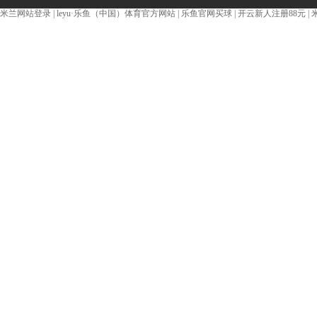
米兰网站登录
|
leyu·乐鱼（中国）体育官方网站
|
乐鱼官网买球
|
开云新人注册88元
|