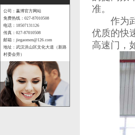
准。
公司：赢博官方网站
作为武汉
免费热线：027-87010508
电话：18507131126
优质的快
传真：027-87010508
邮箱：jiegaomen@126.com
高速门，
地址：武汉洪山区文化大道（新路
村委会旁）