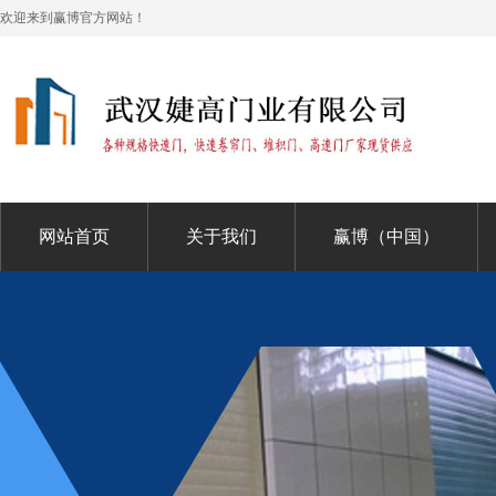
欢迎来到赢博官方网站！
网站首页
关于我们
赢博（中国）