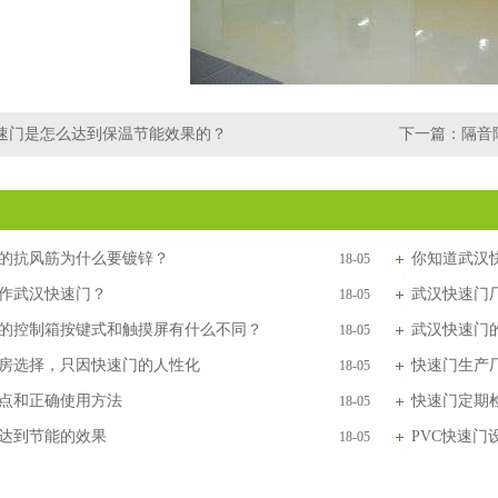
速门是怎么达到保温节能效果的？
下一篇：
隔音
的抗风筋为什么要镀锌？
你知道武汉
18-05
作武汉快速门？
武汉快速门
18-05
的控制箱按键式和触摸屏有什么不同？
武汉快速门
18-05
房选择，只因快速门的人性化
快速门生产
18-05
点和正确使用方法
快速门定期
18-05
达到节能的效果
PVC快速
18-05