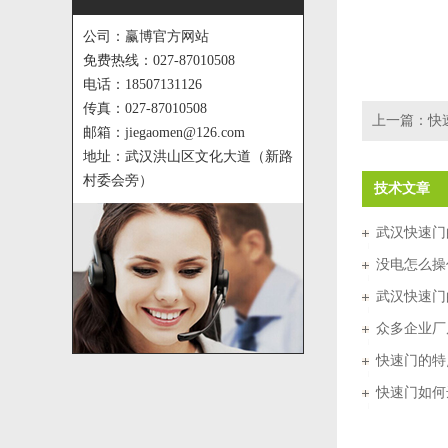
公司：赢博官方网站
免费热线：027-87010508
电话：18507131126
传真：027-87010508
上一篇：
快
邮箱：jiegaomen@126.com
地址：武汉洪山区文化大道（新路
村委会旁）
技术文章
武汉快速门
没电怎么操
武汉快速门
众多企业厂
快速门的特
快速门如何