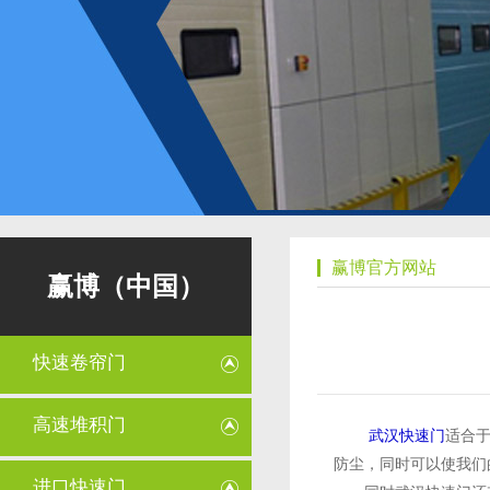
赢博官方网站
赢博（中国）
快速卷帘门
高速堆积门
武汉快速门
适合
防尘，同时可以使我们
进口快速门