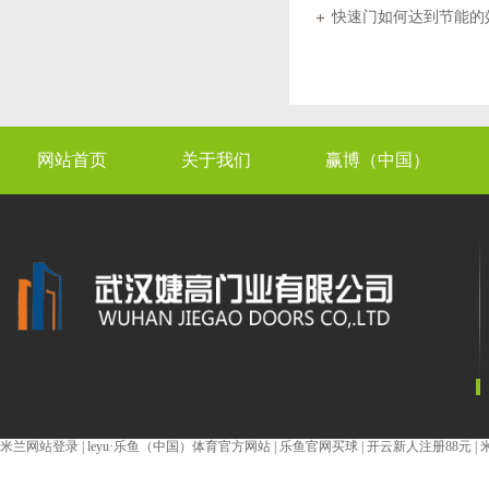
快速门如何达到节能的
网站首页
关于我们
赢博（中国）
米兰网站登录
|
leyu·乐鱼（中国）体育官方网站
|
乐鱼官网买球
|
开云新人注册88元
|