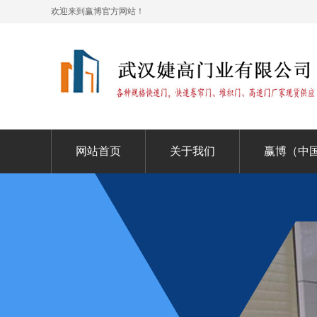
欢迎来到赢博官方网站！
网站首页
关于我们
赢博（中