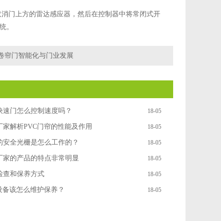
消门上方的雷达感应器，然后在控制器中将常闭式开
统。
卷帘门智能化与门业发展
快速门怎么控制速度吗？
18-05
厂家解析PVC门帘的性能及作用
18-05
的安全光栅是怎么工作的？
18-05
厂家的产品的特点非常明显
18-05
检查和保养方式
18-05
门设备该怎么维护保养？
18-05