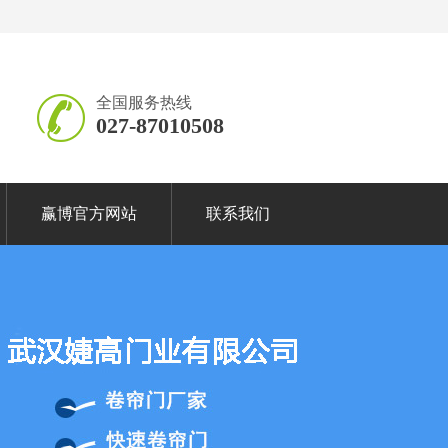
全国服务热线
027-87010508
赢博官方网站
联系我们