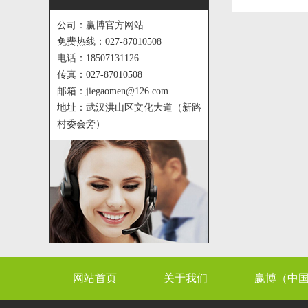
公司：赢博官方网站
免费热线：027-87010508
电话：18507131126
传真：027-87010508
邮箱：jiegaomen@126.com
地址：武汉洪山区文化大道（新路
村委会旁）
网站首页
关于我们
赢博（中