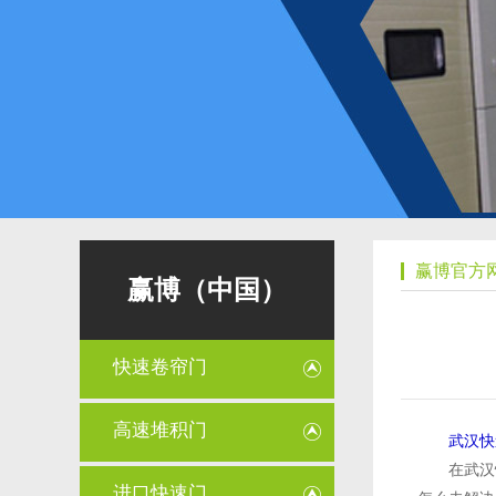
赢博官方
赢博（中国）
快速卷帘门
高速堆积门
武汉快
在
武汉
进口快速门