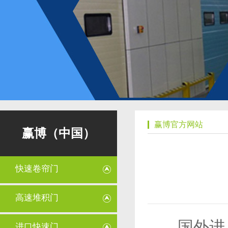
赢博官方网站
赢博（中国）
快速卷帘门
高速堆积门
国外进
进口快速门