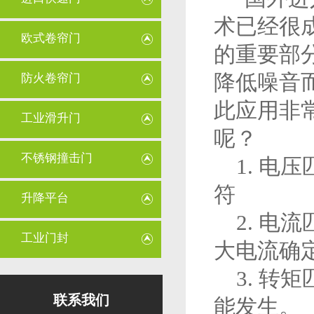
术已经很
欧式卷帘门
的重要部
降低噪音
防火卷帘门
此应用非
工业滑升门
呢？
不锈钢撞击门
1. 电
符
升降平台
2. 电
工业门封
大电流确
3. 转
联系我们
能发生。