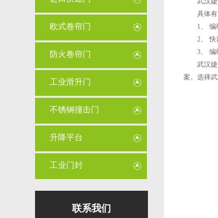
武汉婕高
具体有以
欧式卷帘门
1、 编
2、 快
3、 编
防火卷帘门
武汉婕高
案。选择武
工业滑升门
不锈钢撞击门
升降平台
工业门封
联系我们