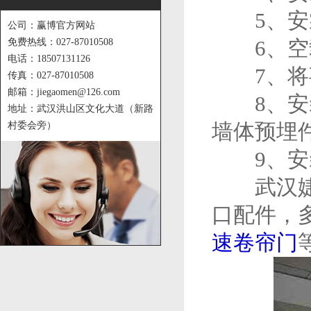
5、安裳
公司：赢博官方网站
6、空
免费热线：027-87010508
电话：18507131126
7、将事
传真：027-87010508
邮箱：jiegaomen@126.com
8、安装
地址：武汉洪山区文化大道（新路
墙体预埋
村委会旁）
9、安装
武汉婕高
口配件，
速卷帘门