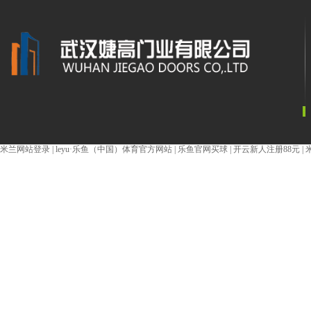
米兰网站登录
|
leyu·乐鱼（中国）体育官方网站
|
乐鱼官网买球
|
开云新人注册88元
|