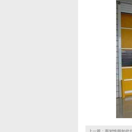
上一篇：
面对性能如此