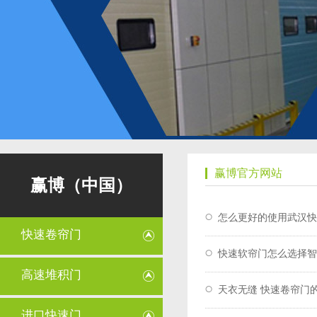
赢博官方网站
赢博（中国）
怎么更好的使用武汉快
快速卷帘门
快速软帘门怎么选择智
高速堆积门
天衣无缝 快速卷帘门
进口快速门