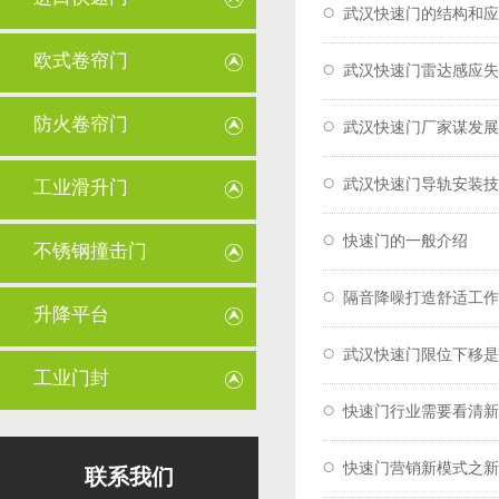
武汉快速门的结构和应
欧式卷帘门
武汉快速门雷达感应失
防火卷帘门
武汉快速门厂家谋发展
武汉快速门导轨安装技
工业滑升门
快速门的一般介绍
不锈钢撞击门
隔音降噪打造舒适工作
升降平台
武汉快速门限位下移是
工业门封
快速门行业需要看清新
快速门营销新模式之新
联系我们