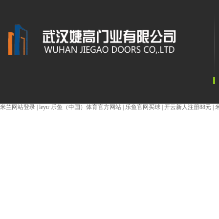
米兰网站登录
|
leyu·乐鱼（中国）体育官方网站
|
乐鱼官网买球
|
开云新人注册88元
|