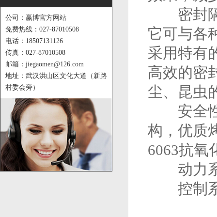
密封隔绝
公司：赢博官方网站
它可与各
免费热线：027-87010508
电话：18507131126
采用特有
传真：027-87010508
邮箱：jiegaomen@126.com
高效的密
地址：武汉洪山区文化大道（新路
尘、昆虫
村委会旁）
安全性能：
构，优质烤
6063抗
动力系统
控制系统