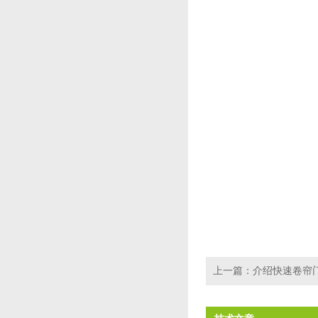
上一篇：
介绍快速卷帘