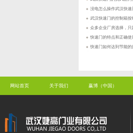
没电怎么操作武汉快速
武汉快速门的控制箱按
众多企业厂房选择，只
快速门的特点和正确使
快速门如何达到节能的
网站首页
关于我们
赢博（中国）