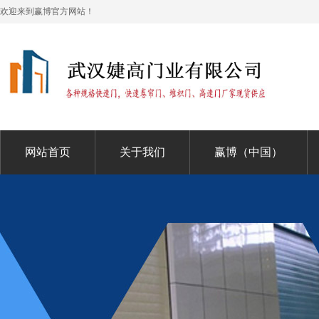
欢迎来到赢博官方网站！
网站首页
关于我们
赢博（中国）