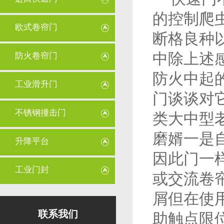
的控制爬
欧式卷帘门
断格良种
中除上述
防火卷帘门
防火中起
工业滑升门
门谈谈对
不锈钢撞击门
类大中型
磨婿一是
升降平台
因此门一
工业门封
或交流卷
屑但在使
联系我们
助触点限