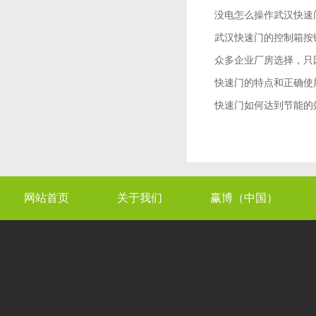
没电怎么操作武汉快速
武汉快速门的控制箱按
众多企业厂房选择，只
快速门的特点和正确使
快速门如何达到节能的
网站首页
关于我们
赢博（中国）