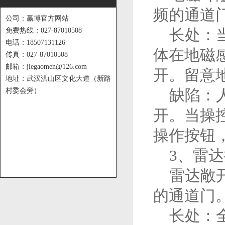
频的通道
公司：赢博官方网站
长处：当
免费热线：027-87010508
电话：18507131126
体在地磁
传真：027-87010508
邮箱：jiegaomen@126.com
开。留意
地址：武汉洪山区文化大道（新路
缺陷：人
村委会旁）
开。当操
操作按钮
3、雷达
雷达敞开
的通道门
长处：全