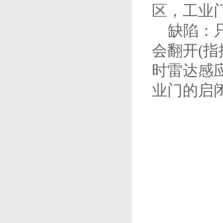
区，工业
缺陷：只
会翻开(
时雷达感
业门的启