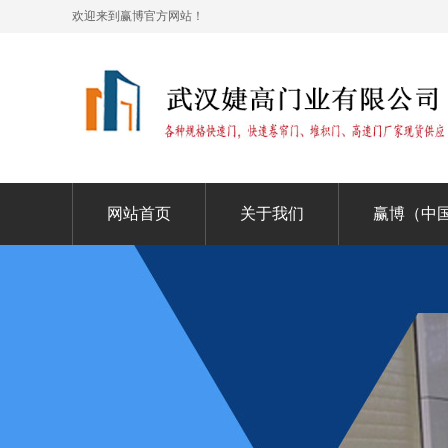
欢迎来到赢博官方网站！
网站首页
关于我们
赢博（中