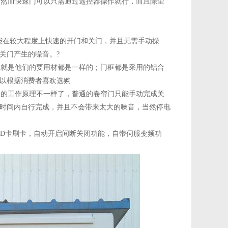
然而快速门可以只需通过遥控器操作就行，而且除尘
，能在较大程度上快速的开门和关门，并且无需手动操
关门产生的噪音。?
就是他们的要用材都是一样的；门框都是采用的铝合
以根据消费者喜欢选购
们的工作原理不一样了，普通的卷帘门只能手动完成关
时间内自行完成，并且不会带来太大的噪音，当然停电
ID卡刷卡，自动开启间断关闭功能，自带伺服变频功