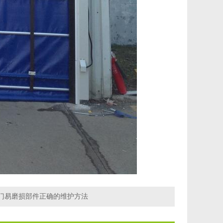
门易磨损部件正确的维护方法