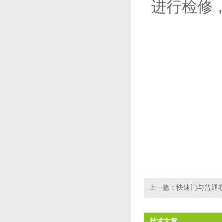
进行检修
上一篇：
快速门与普通
技术文章