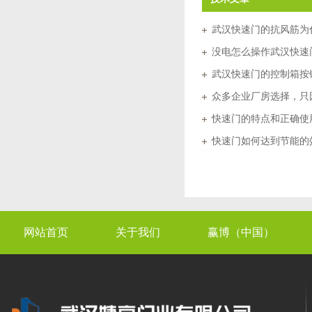
武汉快速门的抗风筋为
没电怎么操作武汉快速
武汉快速门的控制箱按
众多企业厂房选择，只
快速门的特点和正确使
快速门如何达到节能的
网站首页
关于我们
赢博（中国）