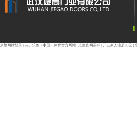
米兰网站登录
|
leyu·乐鱼（中国）体育官方网站
|
乐鱼官网买球
|
开云新人注册88元
|