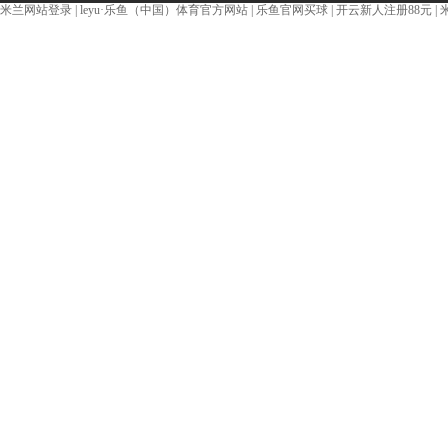
米兰网站登录
|
leyu·乐鱼（中国）体育官方网站
|
乐鱼官网买球
|
开云新人注册88元
|