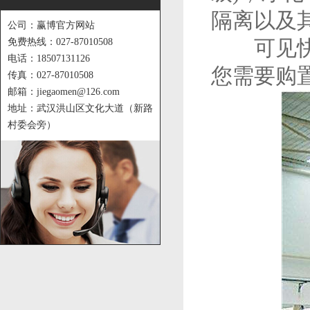
隔离以及
公司：赢博官方网站
可见快速
免费热线：027-87010508
电话：18507131126
您需要购
传真：027-87010508
邮箱：jiegaomen@126.com
地址：武汉洪山区文化大道（新路
村委会旁）