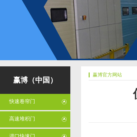
赢博官方网站
赢博（中国）
快速卷帘门
高速堆积门
进口快速门