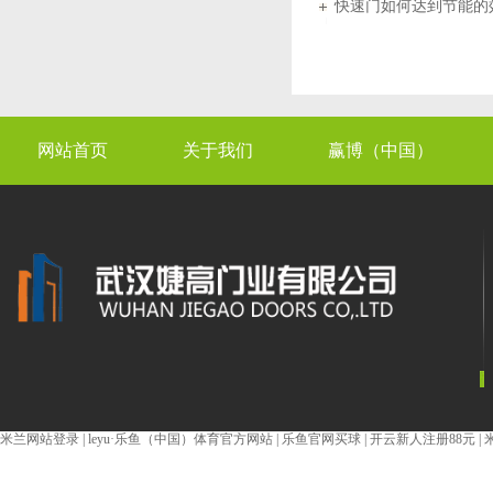
快速门如何达到节能的
网站首页
关于我们
赢博（中国）
米兰网站登录
|
leyu·乐鱼（中国）体育官方网站
|
乐鱼官网买球
|
开云新人注册88元
|