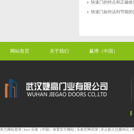
快速门的特点和正确使
快速门如何达到节能的
网站首页
关于我们
赢博（中国）
米兰网站登录
|
leyu·乐鱼（中国）体育官方网站
|
乐鱼官网买球
|
开云新人注册88元
|