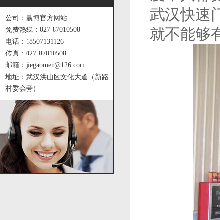
武汉快速
公司：赢博官方网站
就不能够
免费热线：027-87010508
电话：18507131126
传真：027-87010508
邮箱：jiegaomen@126.com
地址：武汉洪山区文化大道（新路
村委会旁）