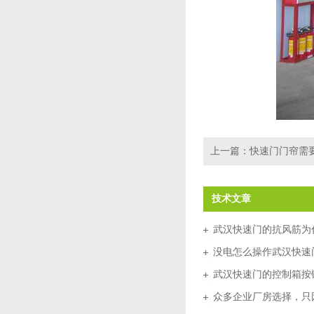
上一篇：
快速门门帘需
技术文章
武汉快速门的抗风筋为
没电怎么操作武汉快速
武汉快速门的控制箱按
众多企业厂房选择，只