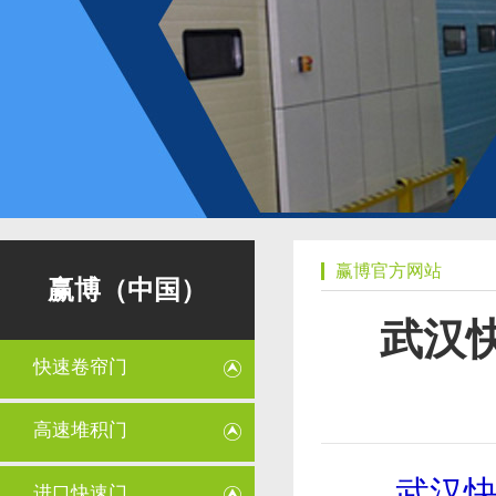
赢博官方网站
赢博（中国）
武汉
快速卷帘门
高速堆积门
武汉快
进口快速门