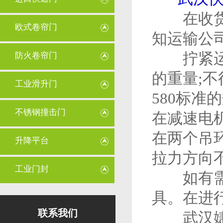
在收货之
欧式卷帘门
知运输公
拧紧运输
防火卷帘门
的重量;
工业滑升门
580标
不锈钢撞击门
在减速电
在两个吊环
升降平台
拉力方向不
工业门封
如有需要
具。在进
联系我们
武汉婕高