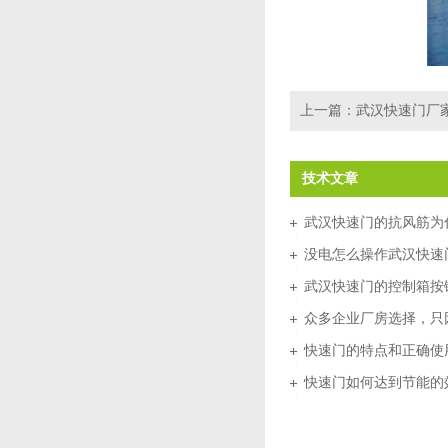
上一篇：
武汉快速门厂
技术文章
武汉快速门的抗风筋为
没电怎么操作武汉快速
武汉快速门的控制箱按
众多企业厂房选择，只
快速门的特点和正确使
快速门如何达到节能的