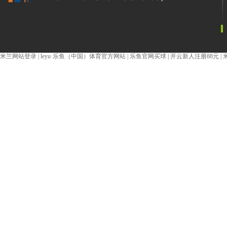
米兰网站登录
|
leyu·乐鱼（中国）体育官方网站
|
乐鱼官网买球
|
开云新人注册88元
|