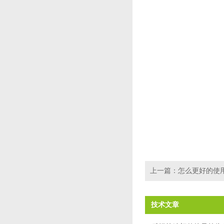
上一篇：
怎么更好的使
技术文章