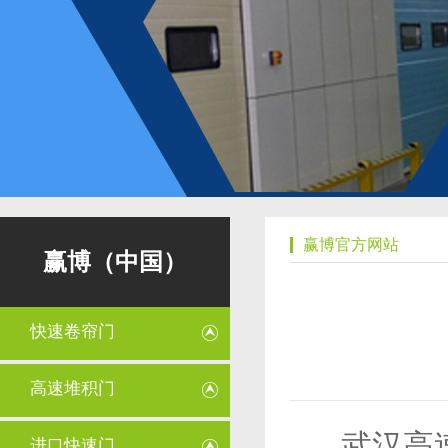
赢博官方网站
赢博（中国）
快速卷帘门
高速堆积门
武汉高
进口快速门