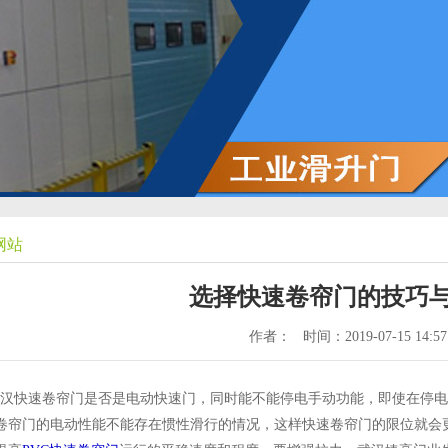
网站
选择快速卷帘门的技巧
作者：
时间：2019-07-15 14:57
汉快速卷帘门是否是电动快速门，同时能不能停电手动功能，即使在停电
帘门的电动性能不能存在惯性滑行的情况，这样快速卷帘门的限位就会