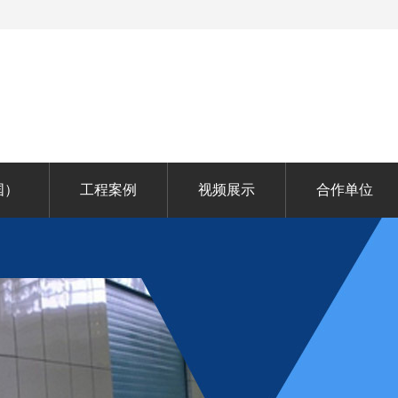
国）
工程案例
视频展示
合作单位