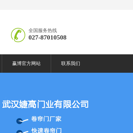
全国服务热线
027-87010508
赢博官方网站
联系我们