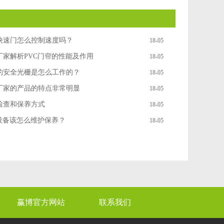
快速门怎么控制速度吗？
18-05
厂家解析PVC门帘的性能及作用
18-05
的安全光栅是怎么工作的？
18-05
厂家的产品的特点非常明显
18-05
检查和保养方式
18-05
门设备该怎么维护保养？
18-05
赢博官方网站
联系我们