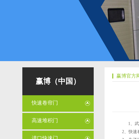
赢博官方
赢博（中国）
快速卷帘门
高速堆积门
1、武
2、快速卷
进口快速门