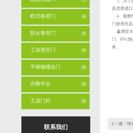
3、为了
及优质进口
欧式卷帘门
4、观察快
门使用无后
赢博官方网
防火卷帘门
门、PVC
务。
工业滑升门
不锈钢撞击门
升降平台
工业门封
上一篇：
快
联系我们