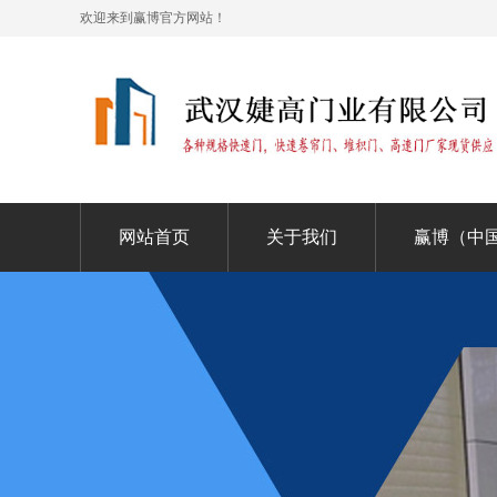
欢迎来到赢博官方网站！
网站首页
关于我们
赢博（中