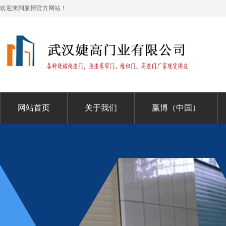
欢迎来到赢博官方网站！
网站首页
关于我们
赢博（中国）