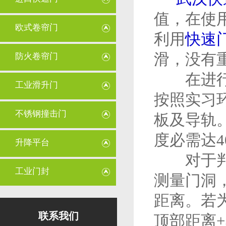
值，在使
欧式卷帘门
利用
快速
滑，没有
防火卷帘门
在进行安
工业滑升门
按照实习
不锈钢撞击门
板及导轨
度必需达4
升降平台
对于判定
工业门封
测量门洞
距离。若
联系我们
顶部距离+